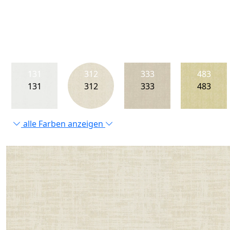
131
312
333
483
131
312
333
483
alle Farben anzeigen