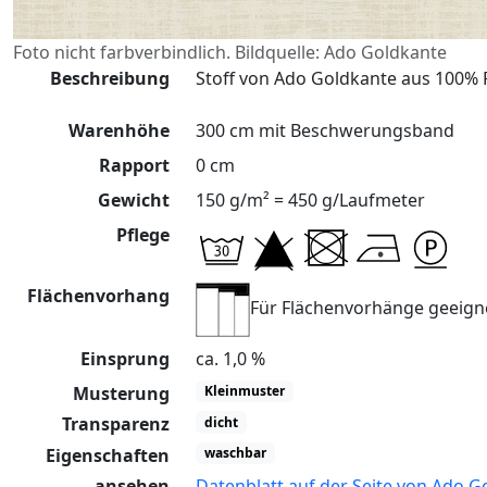
Foto nicht farbverbindlich. Bildquelle: Ado Goldkante
Beschreibung
Stoff von Ado Goldkante aus 100% P
Warenhöhe
300 cm mit Beschwerungsband
Rapport
0 cm
Gewicht
150 g/m² = 450 g/Laufmeter
Pflege
Flächenvorhang
Für Flächenvorhänge geeign
Einsprung
ca. 1,0 %
Musterung
Kleinmuster
Transparenz
dicht
Eigenschaften
waschbar
ansehen
Datenblatt auf der Seite von Ado G