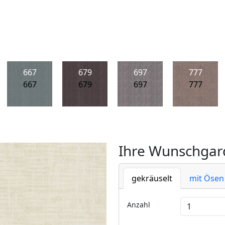
667
679
697
777
667
679
697
777
Ihre Wunschgard
gekräuselt
mit Ösen
Anzahl