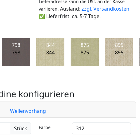
Lieferadresse kann die USt. an der Kasse
Ausland:
zzgl. Versandkosten
variieren.
✅ Lieferfrist: ca. 5-7 Tage.
798
844
875
895
798
844
875
895
ine konfigurieren
Wellenvorhang
Farbe
Stück