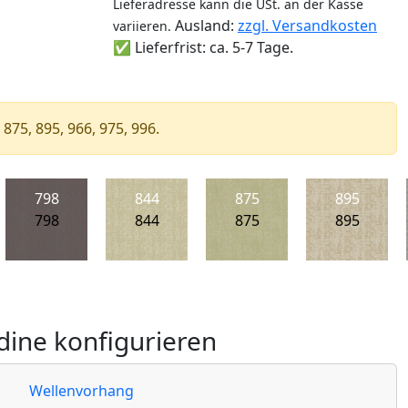
Lieferadresse kann die USt. an der Kasse
Ausland:
zzgl. Versandkosten
variieren.
✅ Lieferfrist: ca. 5-7 Tage.
 875, 895, 966, 975, 996.
798
844
875
895
798
844
875
895
ine konfigurieren
Wellenvorhang