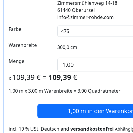
Zimmersmühlenweg 14-18
61440 Oberursel
info@zimmer-rohde.com
Farbe
Warenbreite
300,0 cm
Menge
109,39
€ =
109,39
€
x
1,00 m
x
3,00
m Warenbreite =
3,00
Quadratmeter
1,00 m
in den Warenko
incl. 19 % USt. Deutschland
versandkostenfrei
Abhängig