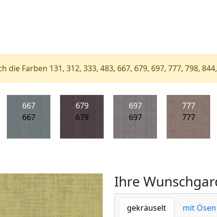
h die Farben 131, 312, 333, 483, 667, 679, 697, 777, 798, 844,
667
679
697
777
667
679
697
777
Ihre Wunschgard
gekräuselt
mit Ösen