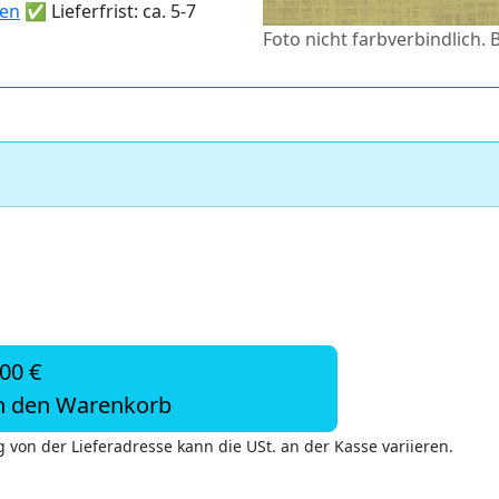
ten
✅ Lieferfrist: ca. 5-7
Foto nicht farbverbindlich. 
,00 €
n den Warenkorb
 von der Lieferadresse kann die USt. an der Kasse variieren.