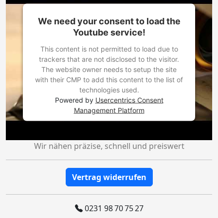
We need your consent to load the
Youtube service!
This content is not permitted to load due to
trackers that are not disclosed to the visitor.
The website owner needs to setup the site
with their CMP to add this content to the list of
technologies used.
Powered by
Usercentrics Consent
Management Platform
Wir nähen präzise, schnell und preiswert
Vertrag widerrufen
0231 98 70 75 27