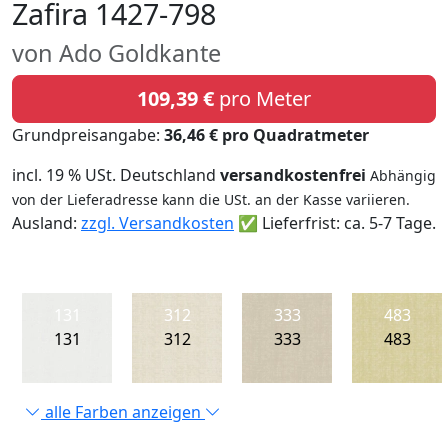
Zafira 1427-798
von Ado Goldkante
109,39 €
pro Meter
Grundpreisangabe:
36,46 € pro Quadratmeter
incl. 19 % USt. Deutschland
versandkostenfrei
Abhängig
von der Lieferadresse kann die USt. an der Kasse variieren.
Ausland:
zzgl. Versandkosten
✅ Lieferfrist: ca. 5-7 Tage.
131
312
333
483
131
312
333
483
alle Farben anzeigen