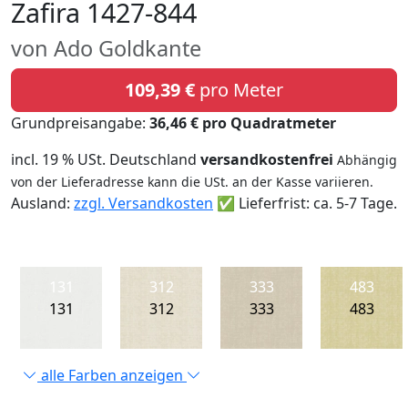
Zafira 1427-844
von Ado Goldkante
109,39 €
pro Meter
Grundpreisangabe:
36,46 € pro Quadratmeter
incl. 19 % USt. Deutschland
versandkostenfrei
Abhängig
von der Lieferadresse kann die USt. an der Kasse variieren.
Ausland:
zzgl. Versandkosten
✅ Lieferfrist: ca. 5-7 Tage.
131
312
333
483
131
312
333
483
alle Farben anzeigen