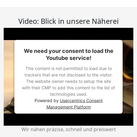
Video: Blick in unsere Näherei
We need your consent to load the
Youtube service!
This content is not permitted to load due to
trackers that are not disclosed to the visitor.
The website owner needs to setup the site
with their CMP to add this content to the list of
technologies used.
Powered by
Usercentrics Consent
Management Platform
Wir nähen präzise, schnell und preiswert