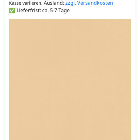
Ausland:
zzgl. Versandkosten
Kasse variieren.
✅ Lieferfrist: ca. 5-7 Tage