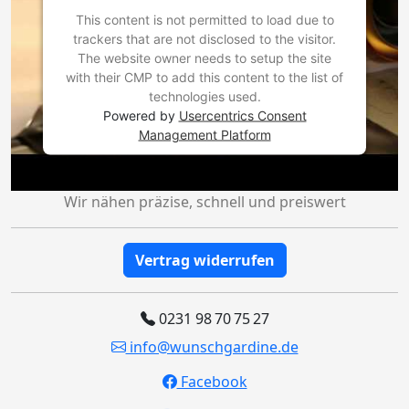
This content is not permitted to load due to
trackers that are not disclosed to the visitor.
The website owner needs to setup the site
with their CMP to add this content to the list of
technologies used.
Powered by
Usercentrics Consent
Management Platform
Wir nähen präzise, schnell und preiswert
Vertrag widerrufen
0231 98 70 75 27
info@wunschgardine.de
Facebook