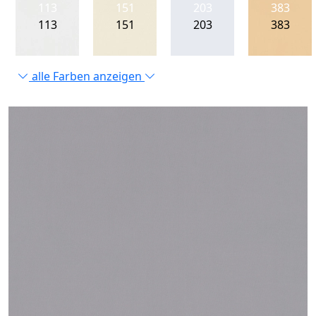
113
151
203
383
113
151
203
383
alle Farben anzeigen