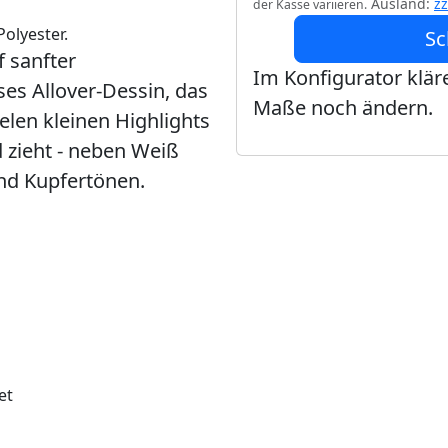
Ausland:
z
der Kasse variieren.
olyester.
Sc
f sanfter
Im Konfigurator kläre
es Allover-Dessin, das
Maße noch ändern.
ielen kleinen Highlights
 zieht - neben Weiß
und Kupfertönen.
et