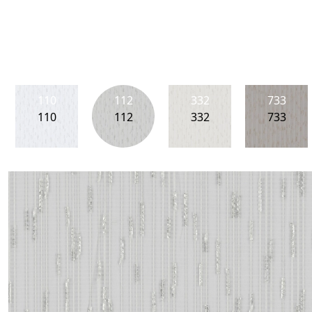
110
112
332
733
110
112
332
733