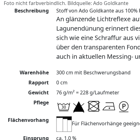
Foto nicht farbverbindlich. Bildquelle: Ado Goldkante
Beschreibung
Stoff von Ado Goldkante aus 100% P
An glänzende Lichtreflexe au
Lagunendünung erinnert dies
sich wie eine Schraffur aus v
über den transparenten Fond
auch in aktuellen Messing- 
Warenhöhe
300 cm mit Beschwerungsband
Rapport
0 cm
Gewicht
76 g/m² = 228 g/Laufmeter
Pflege
Flächenvorhang
Für Flächenvorhänge geeign
Einsprung
ca. 1,0 %