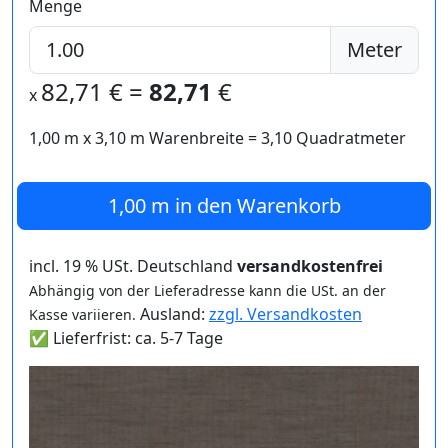
Menge
Meter
82,71
€ =
82,71
€
x
1,00 m
x
3,10
m Warenbreite =
3,10
Quadratmeter
1,00 m
in den Warenkorb
incl. 19 % USt. Deutschland
versandkostenfrei
Abhängig von der Lieferadresse kann die USt. an der
Ausland:
zzgl. Versandkosten
Kasse variieren.
✅ Lieferfrist: ca. 5-7 Tage