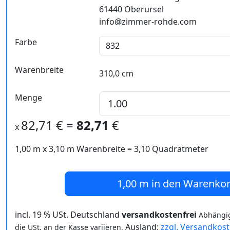
61440 Oberursel
info@zimmer-rohde.com
Farbe
Warenbreite
310,0 cm
Menge
82,71
€ =
82,71
€
x
1,00 m
x
3,10
m Warenbreite =
3,10
Quadratmeter
1,00 m
in den Warenko
incl. 19 % USt. Deutschland
versandkostenfrei
Abhängig
Ausland:
zzgl. Versandkos
die USt. an der Kasse variieren.