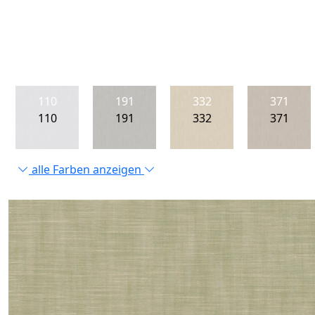
110
191
332
371
110
191
332
371
alle Farben anzeigen