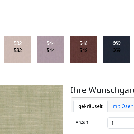
532
544
548
669
532
544
548
669
Ihre Wunschgard
gekräuselt
mit Ösen
Anzahl