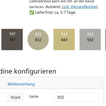
Lieferadresse kann die USt. an der Kasse
Ausland:
zzgl. Versandkosten
variieren.
✅ Lieferfrist: ca. 5-7 Tage.
797
832
843
932
797
832
843
932
ine konfigurieren
Wellenvorhang
Farbe
Stück