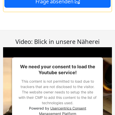
Frage absenden
Video: Blick in unsere Näherei
We need your consent to load the
Youtube service!
This content is not permitted to load due to
trackers that are not disclosed to the visitor.
The website owner needs to setup the site
with their CMP to add this content to the list of
technologies used.
Powered by
Usercentrics Consent
Management Platform