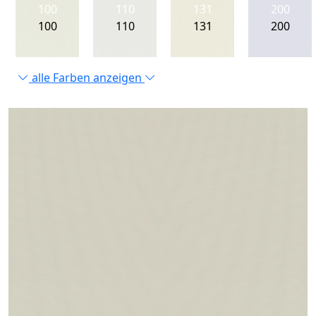
100
110
131
200
100
110
131
200
alle Farben anzeigen