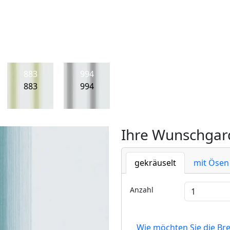
883
994
883
994
Ihre Wunschgard
gekräuselt
mit Ösen
Anzahl
Wie möchten Sie die Br