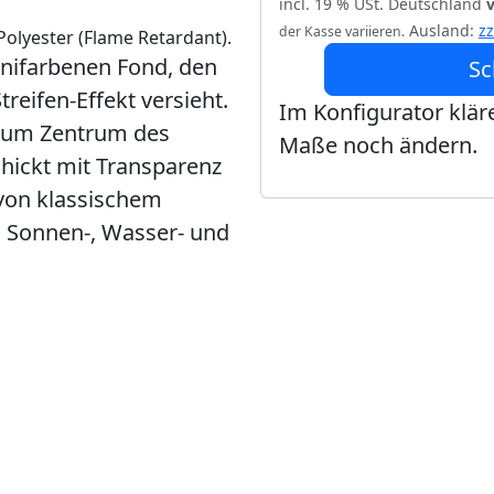
incl. 19 % USt. Deutschland
Ausland:
z
der Kasse variieren.
olyester (Flame Retardant).
unifarbenen Fond, den
Sc
reifen-Effekt versieht.
Im Konfigurator kläre
h zum Zentrum des
Maße noch ändern.
chickt mit Transparenz
 von klassischem
n Sonnen-, Wasser- und