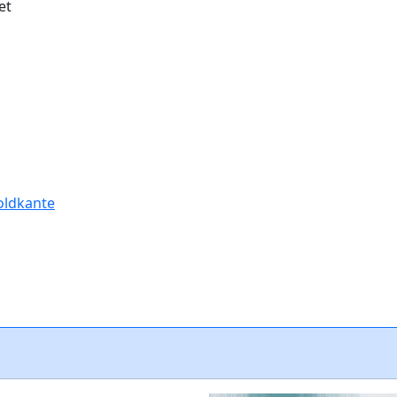
et
oldkante