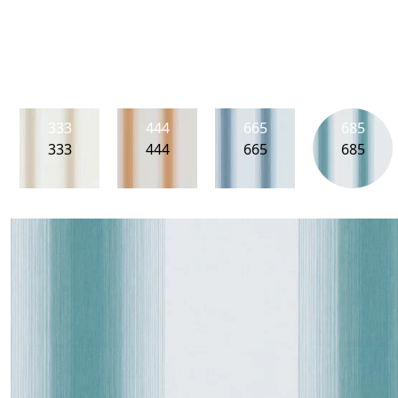
333
444
665
685
333
444
665
685