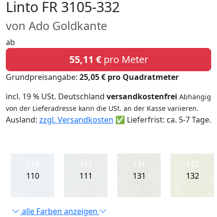
Linto FR 3105-332
von Ado Goldkante
ab
55,11 €
pro Meter
Grundpreisangabe:
25,05 € pro Quadratmeter
incl. 19 % USt. Deutschland
versandkostenfrei
Abhängig
von der Lieferadresse kann die USt. an der Kasse variieren.
Ausland:
zzgl. Versandkosten
✅ Lieferfrist: ca. 5-7 Tage.
110
111
131
132
110
111
131
132
alle Farben anzeigen