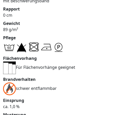
mit Beschwerungsband
Rapport
0 cm
Gewicht
89 g/m²
Pflege
Flächenvorhang
Für Flächenvorhänge geeignet
Brandverhalten
schwer entflammbar
Einsprung
ca. 1,0 %
Musterung