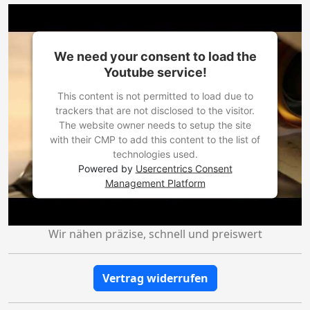
We need your consent to load the
Youtube service!
This content is not permitted to load due to
trackers that are not disclosed to the visitor.
The website owner needs to setup the site
with their CMP to add this content to the list of
technologies used.
Powered by
Usercentrics Consent
Management Platform
Wir nähen präzise, schnell und preiswert
Vertrag widerrufen