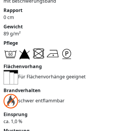
mit Beschwerungsband
Rapport
0 cm
Gewicht
89 g/m²
Pflege
Flächenvorhang
Für Flächenvorhänge geeignet
Brandverhalten
schwer entflammbar
Einsprung
ca. 1,0 %
Musterung