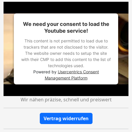
We need your consent to load the
Youtube service!
This content is not permitted to load due to
trackers that are not disclosed to the visitor.
The website owner needs to setup the site
with their CMP to add this content to the list of
technologies used.
Powered by
Usercentrics Consent
Management Platform
Wir nähen präzise, schnell und preiswert
Vertrag widerrufen