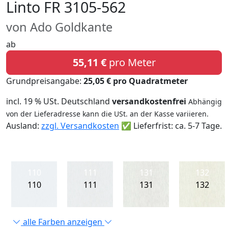
Linto FR 3105-562
von Ado Goldkante
ab
55,11 €
pro Meter
Grundpreisangabe:
25,05 € pro Quadratmeter
incl. 19 % USt. Deutschland
versandkostenfrei
Abhängig
von der Lieferadresse kann die USt. an der Kasse variieren.
Ausland:
zzgl. Versandkosten
✅ Lieferfrist: ca. 5-7 Tage.
110
111
131
132
110
111
131
132
alle Farben anzeigen