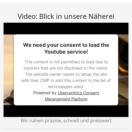
Video: Blick in unsere Näherei
We need your consent to load the
Youtube service!
This content is not permitted to load due to
trackers that are not disclosed to the visitor.
The website owner needs to setup the site
with their CMP to add this content to the list of
technologies used.
Powered by
Usercentrics Consent
Management Platform
Wir nähen präzise, schnell und preiswert