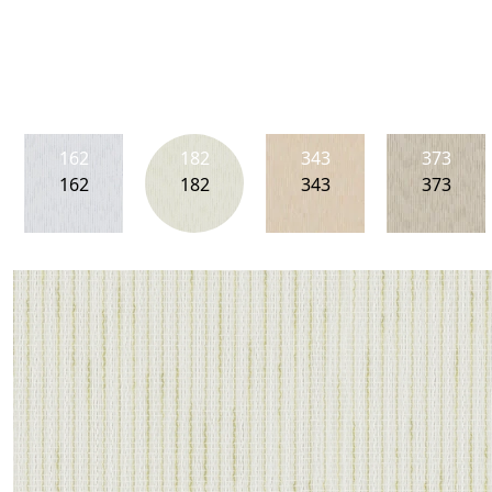
162
182
343
373
162
182
343
373