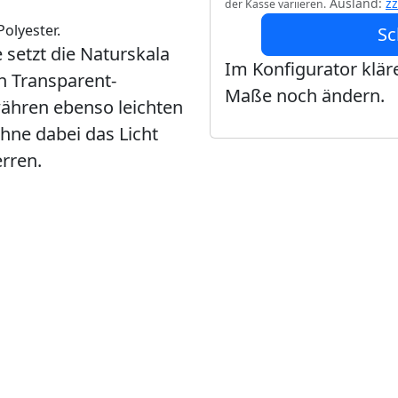
Ausland:
z
der Kasse variieren.
olyester.
Sc
setzt die Naturskala
Im Konfigurator kläre
en Transparent-
Maße noch ändern.
ähren ebenso leichten
ohne dabei das Licht
rren.