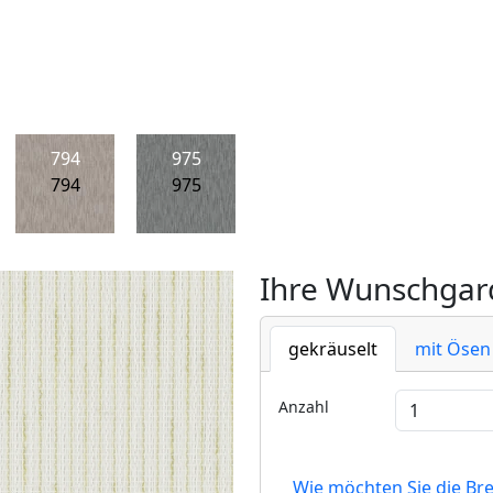
794
975
794
975
Ihre Wunschgard
gekräuselt
mit Ösen
Anzahl
Wie möchten Sie die Br