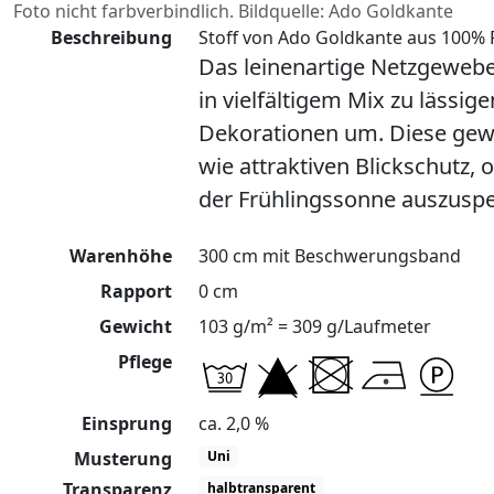
Foto nicht farbverbindlich. Bildquelle: Ado Goldkante
Beschreibung
Stoff von Ado Goldkante aus 100% P
Das leinenartige Netzgewebe 
in vielfältigem Mix zu lässig
Dekorationen um. Diese gew
wie attraktiven Blickschutz, 
der Frühlingssonne auszuspe
Warenhöhe
300 cm mit Beschwerungsband
Rapport
0 cm
Gewicht
103 g/m² = 309 g/Laufmeter
Pflege
Einsprung
ca. 2,0 %
Musterung
Uni
Transparenz
halbtransparent