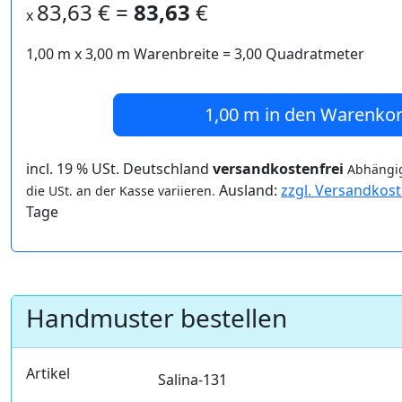
83,63
€ =
83,63
€
x
1,00 m
x
3,00
m Warenbreite =
3,00
Quadratmeter
1,00 m
in den Warenko
incl. 19 % USt. Deutschland
versandkostenfrei
Abhängig
Ausland:
zzgl. Versandkos
die USt. an der Kasse variieren.
Tage
Handmuster bestellen
Artikel
Salina-131