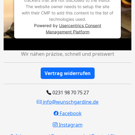
trackers that are not disclosed to the visitor.
The website owner needs to setup the site
with their CMP to add this content to the list of
technologies used.
Powered by
Usercentrics Consent
Management Platform
Wir nähen präzise, schnell und preiswert
Vertrag widerrufen
0231 98 70 75 27
info@wunschgardine.de
Facebook
Instagram