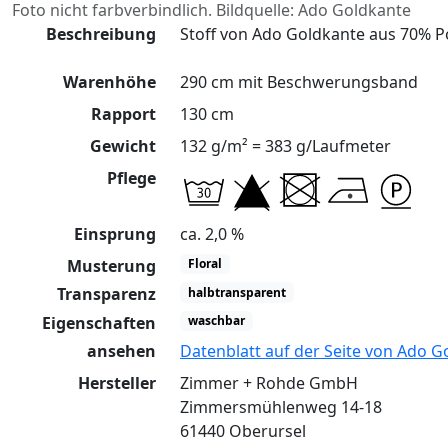
Foto nicht farbverbindlich. Bildquelle: Ado Goldkante
Beschreibung
Stoff von Ado Goldkante aus 70% Po
Warenhöhe
290 cm mit Beschwerungsband
Rapport
130 cm
Gewicht
132 g/m² = 383 g/Laufmeter
Pflege
Einsprung
ca. 2,0 %
Musterung
Floral
Transparenz
halbtransparent
Eigenschaften
waschbar
ansehen
Datenblatt auf der Seite von Ado G
Hersteller
Zimmer + Rohde GmbH
Zimmersmühlenweg 14-18
61440 Oberursel