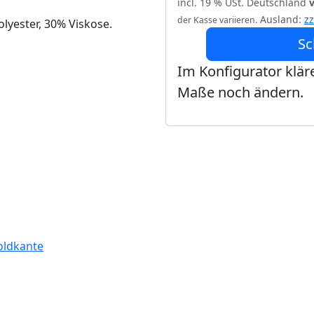
incl. 19 % USt. Deutschland
Ausland:
z
der Kasse variieren.
lyester, 30% Viskose.
Sc
Im Konfigurator kläre
Maße noch ändern.
oldkante