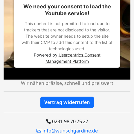
We need your consent to load the
Youtube service!
This content is not permitted to load due to
trackers that are not disclosed to the visitor.
The website owner needs to setup the site
with their CMP to add this content to the list of
technologies used.
Powered by
Usercentrics Consent
Management Platform
Wir nähen präzise, schnell und preiswert
Vertrag widerrufen
0231 98 70 75 27
info@wunschgardine.de