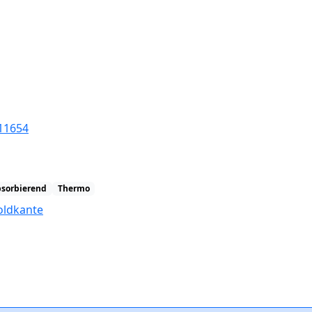
11654
bsorbierend
Thermo
oldkante