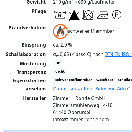
Gewicht
210 g/m² = 630 g/Laufmeter
Pflege
Brandverhalten
schwer entflammbar
Einsprung
ca. 2,0 %
Schallabsorption
α
0,65 (Klasse C) nach
DIN EN ISO 
w
Musterung
Uni
Transparenz
dicht
Eigenschaften
schwer entflammbar
waschbar
schalla
ansehen
Datenblatt auf der Seite von Ado G
Hersteller
Zimmer + Rohde GmbH
Zimmersmühlenweg 14-18
61440 Oberursel
info@zimmer-rohde.com