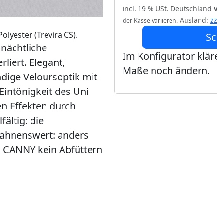
incl. 19 % USt. Deutschland
Ausland:
z
der Kasse variieren.
lyester (Trevira CS).
Sc
nächtliche
Im Konfigurator kläre
liert. Elegant,
Maße noch ändern.
ndige Veloursoptik mit
Eintönigkeit des Uni
n Effekten durch
fältig: die
ähnenswert: anders
ei CANNY kein Abfüttern