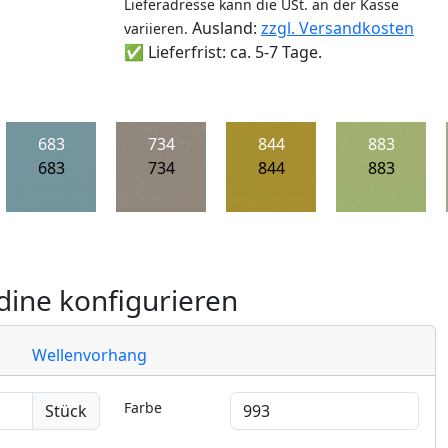
Lieferadresse kann die USt. an der Kasse
Ausland:
zzgl. Versandkosten
variieren.
✅ Lieferfrist: ca. 5-7 Tage.
683
734
844
883
683
734
844
883
ine konfigurieren
Wellenvorhang
Farbe
Stück