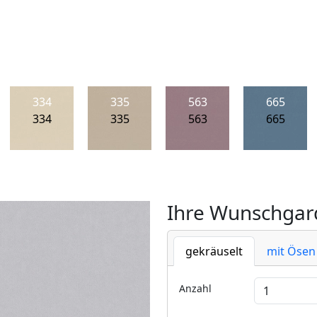
334
335
563
665
334
335
563
665
Ihre Wunschgard
gekräuselt
mit Ösen
Anzahl