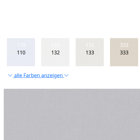
110
132
133
333
110
132
133
333
alle Farben anzeigen