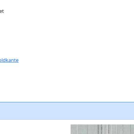
et
oldkante