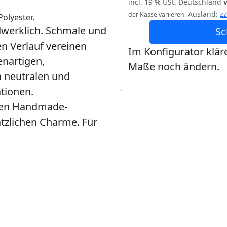
incl. 19 % USt. Deutschland
Ausland:
z
der Kasse variieren.
olyester.
dwerklich. Schmale und
Sc
en Verlauf vereinen
Im Konfigurator kläre
enartigen,
Maße noch ändern.
 neutralen und
tionen.
den Handmade-
ätzlichen Charme. Für