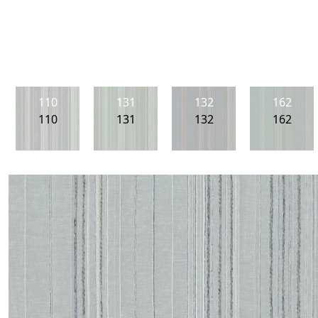
110
131
132
162
110
131
132
162