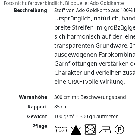
Foto nicht farbverbindlich. Bildquelle: Ado Goldkante
Beschreibung
Stoff von Ado Goldkante aus 100% P
Ursprünglich, natürlich, han
breite Streifen im großzügig
sich harmonisch auf der lein
transparenten Grundware. In
ausgewogenen Farbkombina
Garnflottungen verstärken 
Charakter und verleihen zus
eine CRAFTvolle Wirkung.
Warenhöhe
300 cm mit Beschwerungsband
Rapport
85 cm
Gewicht
100 g/m² = 300 g/Laufmeter
Pflege