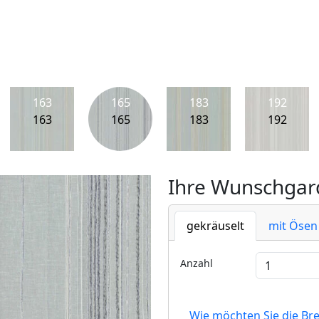
163
165
183
192
163
165
183
192
Ihre Wunschgard
gekräuselt
mit Ösen
Anzahl
Wie möchten Sie die Br