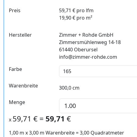
Preis
59,71 € pro lfm
19,90 € pro m²
Hersteller
Zimmer + Rohde GmbH
Zimmersmühlenweg 14-18
61440 Oberursel
info@zimmer-rohde.com
Farbe
Warenbreite
300,0 cm
Menge
59,71
€ =
59,71
€
x
1,00 m
x
3,00
m Warenbreite =
3,00
Quadratmeter