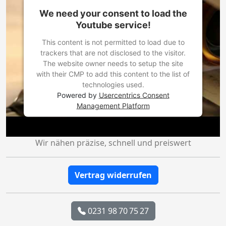
We need your consent to load the
Youtube service!
This content is not permitted to load due to
trackers that are not disclosed to the visitor.
The website owner needs to setup the site
with their CMP to add this content to the list of
technologies used.
Powered by
Usercentrics Consent
Management Platform
Wir nähen präzise, schnell und preiswert
Vertrag widerrufen
0231 98 70 75 27