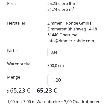
Preis
65,23 € pro lfm
21,74 € pro m²
Hersteller
Zimmer + Rohde GmbH
Zimmersmühlenweg 14-18
61440 Oberursel
info@zimmer-rohde.com
Farbe
Warenbreite
300,0 cm
Menge
65,23
€ =
65,23
€
x
1,00 m
x
3,00
m Warenbreite =
3,00
Quadratmeter