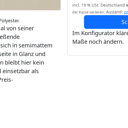
incl. 19 % USt. Deutschland
Ausland:
z
der Kasse variieren.
olyester.
Sc
al von seiner
Im Konfigurator kläre
ließende
Maße noch ändern.
t sich in semimattem
eite in Glanz und
n bleibt hier kein
 einsetzbar als
reis-