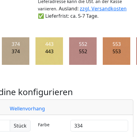
Lieferadresse kann die USt. an der Kasse
Ausland:
zzgl. Versandkosten
variieren.
✅ Lieferfrist: ca. 5-7 Tage.
374
443
552
553
374
443
552
553
ine konfigurieren
Wellenvorhang
Farbe
Stück