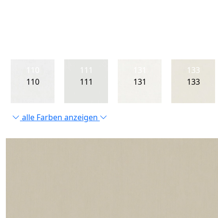
110
111
131
133
110
111
131
133
alle Farben anzeigen