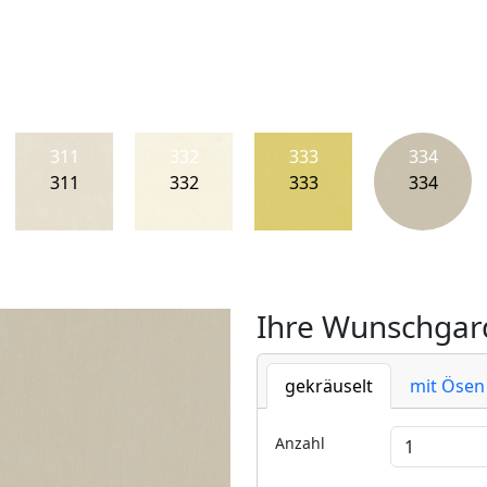
311
332
333
334
311
332
333
334
Ihre Wunschgard
gekräuselt
mit Ösen
Anzahl