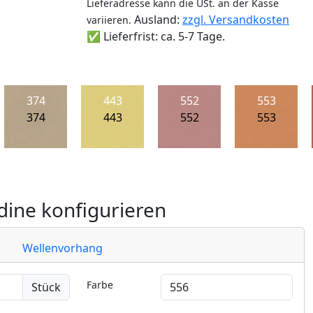
Lieferadresse kann die USt. an der Kasse
Ausland:
zzgl. Versandkosten
variieren.
✅ Lieferfrist: ca. 5-7 Tage.
374
443
552
553
374
443
552
553
ine konfigurieren
Wellenvorhang
Farbe
Stück