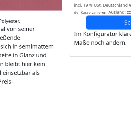
incl. 19 % USt. Deutschland
Ausland:
z
der Kasse variieren.
olyester.
Sc
al von seiner
Im Konfigurator kläre
ließende
Maße noch ändern.
t sich in semimattem
eite in Glanz und
n bleibt hier kein
 einsetzbar als
reis-