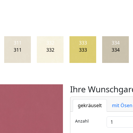
311
332
333
334
311
332
333
334
Ihre Wunschgard
gekräuselt
mit Ösen
Anzahl