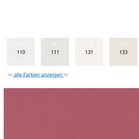
110
111
131
133
110
111
131
133
alle Farben anzeigen