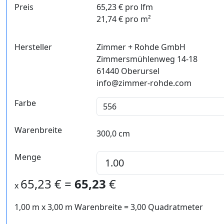
Preis
65,23 € pro lfm
21,74 € pro m²
Hersteller
Zimmer + Rohde GmbH
Zimmersmühlenweg 14-18
61440 Oberursel
info@zimmer-rohde.com
Farbe
Warenbreite
300,0 cm
Menge
65,23
€ =
65,23
€
x
1,00 m
x
3,00
m Warenbreite =
3,00
Quadratmeter