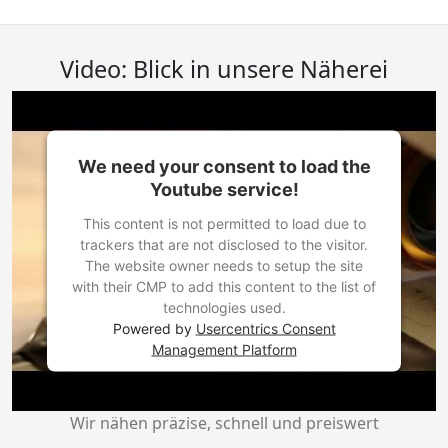
Video: Blick in unsere Näherei
We need your consent to load the
Youtube service!
This content is not permitted to load due to
trackers that are not disclosed to the visitor.
The website owner needs to setup the site
with their CMP to add this content to the list of
technologies used.
Powered by
Usercentrics Consent
Management Platform
Wir nähen präzise, schnell und preiswert