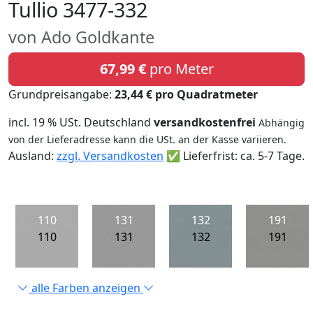
Tullio 3477-332
von Ado Goldkante
67,99 €
pro Meter
Grundpreisangabe:
23,44 € pro Quadratmeter
incl. 19 % USt. Deutschland
versandkostenfrei
Abhängig
von der Lieferadresse kann die USt. an der Kasse variieren.
Ausland:
zzgl. Versandkosten
✅ Lieferfrist: ca. 5-7 Tage.
110
131
132
191
110
131
132
191
alle Farben anzeigen