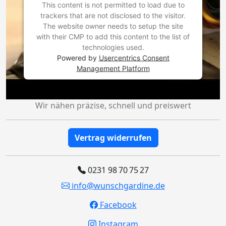
This content is not permitted to load due to
trackers that are not disclosed to the visitor.
The website owner needs to setup the site
with their CMP to add this content to the list of
technologies used.
Powered by
Usercentrics Consent
Management Platform
Wir nähen präzise, schnell und preiswert
Vertrag widerrufen
0231 98 70 75 27
info@wunschgardine.de
Facebook
Instagram