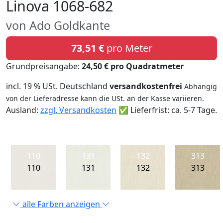
Linova 1068-682
von Ado Goldkante
73,51 €
pro Meter
Grundpreisangabe:
24,50 € pro Quadratmeter
incl. 19 % USt. Deutschland
versandkostenfrei
Abhängig
von der Lieferadresse kann die USt. an der Kasse variieren.
Ausland:
zzgl. Versandkosten
✅ Lieferfrist: ca. 5-7 Tage.
110
131
132
313
110
131
132
313
alle Farben anzeigen