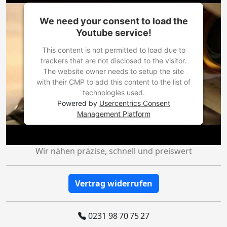
We need your consent to load the
Youtube service!
This content is not permitted to load due to
trackers that are not disclosed to the visitor.
The website owner needs to setup the site
with their CMP to add this content to the list of
technologies used.
Powered by
Usercentrics Consent
Management Platform
Wir nähen präzise, schnell und preiswert
Vertrag widerrufen
0231 98 70 75 27