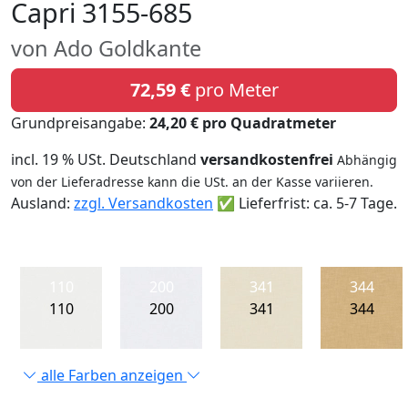
Capri 3155-685
von Ado Goldkante
72,59 €
pro Meter
Grundpreisangabe:
24,20 € pro Quadratmeter
incl. 19 % USt. Deutschland
versandkostenfrei
Abhängig
von der Lieferadresse kann die USt. an der Kasse variieren.
Ausland:
zzgl. Versandkosten
✅ Lieferfrist: ca. 5-7 Tage.
110
200
341
344
110
200
341
344
alle Farben anzeigen