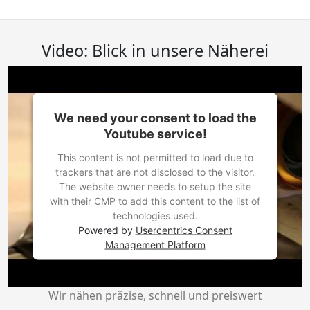
Video: Blick in unsere Näherei
We need your consent to load the
Youtube service!
This content is not permitted to load due to
trackers that are not disclosed to the visitor.
The website owner needs to setup the site
with their CMP to add this content to the list of
technologies used.
Powered by
Usercentrics Consent
Management Platform
Wir nähen präzise, schnell und preiswert