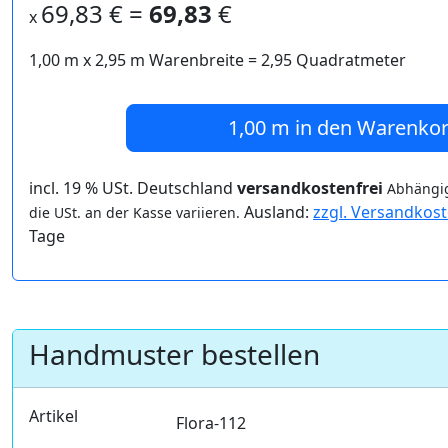
69,83
€ =
69,83
€
x
1,00 m
x
2,95
m Warenbreite =
2,95
Quadratmeter
1,00 m
in den Warenko
incl. 19 % USt. Deutschland
versandkostenfrei
Abhängig
Ausland:
zzgl. Versandkos
die USt. an der Kasse variieren.
Tage
Handmuster bestellen
Artikel
Flora-112