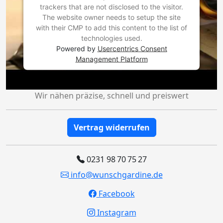
trackers that are not disclosed to the visitor.
The website owner needs to setup the site
with their CMP to add this content to the list of
technologies used.
Powered by
Usercentrics Consent
Management Platform
Wir nähen präzise, schnell und preiswert
Vertrag widerrufen
0231 98 70 75 27
info@wunschgardine.de
Facebook
Instagram