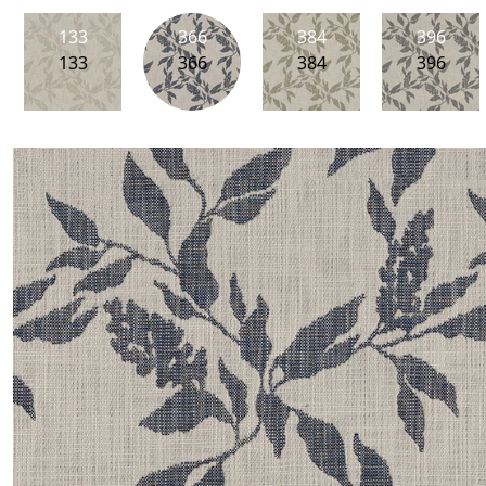
133
366
384
396
133
366
384
396