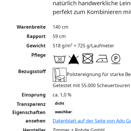
natürlich handwerkliche Lein
perfekt zum Kombinieren mi
Warenbreite
140 cm
Rapport
59 cm
Gewicht
518 g/m² = 725 g/Laufmeter
Pflege
Bezugsstoff
Polstereignung für starke 
Getestet mit 55.000 Scheuertoure
Einsprung
ca. 1,0 %
Transparenz
dicht
Eigenschaften
waschbar
ansehen
Datenblatt auf der Seite von Ado G
Hersteller
Zimmer + Rohde GmbH