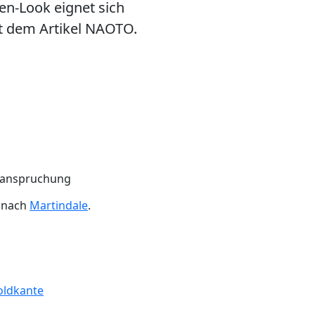
en-Look eignet sich
t dem Artikel NAOTO.
Beanspruchung
n nach
Martindale
.
oldkante