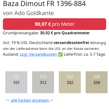
Baza Dimout FR 1396-884
von Ado Goldkante
90,07 €
pro Meter
Grundpreisangabe:
30,02 € pro Quadratmeter
incl. 19 % USt. Deutschland
versandkostenfrei
Abhängig
von der Lieferadresse kann die USt. an der Kasse variieren.
Ausland:
zzgl. Versandkosten
✅ Lieferfrist: ca. 5-7 Tage.
101
312
332
334
101
312
332
334
alle Farben anzeigen