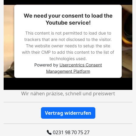
We need your consent to load the
Youtube service!
This content is not permitted to load due to
trackers that are not disclosed to the visitor.
The website owner needs to setup the site
with their CMP to add this content to the list of
technologies used.
Powered by
Usercentrics Consent
Management Platform
Wir nähen präzise, schnell und preiswert
Vertrag widerrufen
0231 98 70 75 27