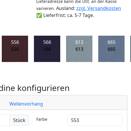
Lieferadresse kann die USt. an der Kasse
Ausland:
zzgl. Versandkosten
variieren.
✅ Lieferfrist: ca. 5-7 Tage.
556
566
613
665
556
566
613
665
ine konfigurieren
Wellenvorhang
Farbe
Stück