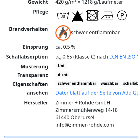
Gewicht
420 g/m² = 1218 g/Laufmeter
Pflege
Brandverhalten
schwer entflammbar
Einsprung
ca. 0,5 %
Schallabsorption
α
0,65 (Klasse C) nach
DIN EN ISO 
w
Musterung
Uni
Transparenz
dicht
Eigenschaften
schwer entflammbar
waschbar
schalla
ansehen
Datenblatt auf der Seite von Ado G
Hersteller
Zimmer + Rohde GmbH
Zimmersmühlenweg 14-18
61440 Oberursel
info@zimmer-rohde.com