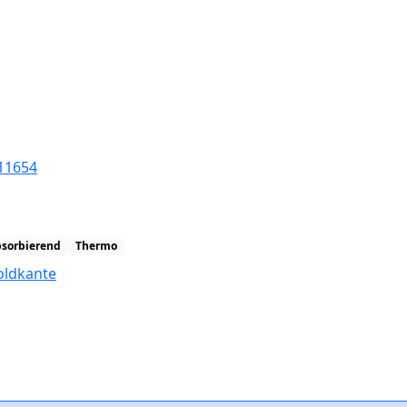
11654
bsorbierend
Thermo
oldkante