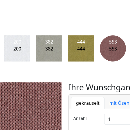
200
382
444
553
200
382
444
553
Ihre Wunschgard
gekräuselt
mit Ösen
Anzahl