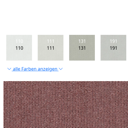
110
111
131
191
110
111
131
191
alle Farben anzeigen