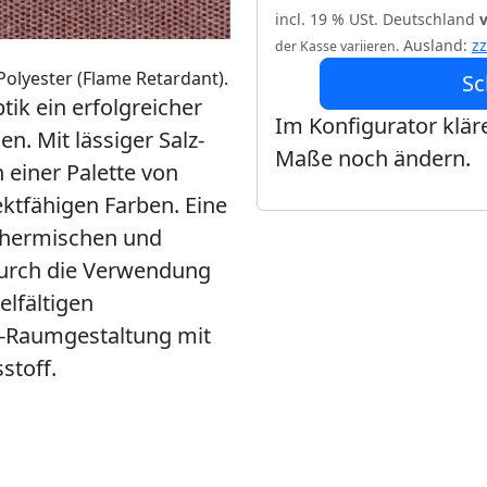
incl. 19 % USt. Deutschland
Ausland:
z
der Kasse variieren.
olyester (Flame Retardant).
Sc
ik ein erfolgreicher
Im Konfigurator kläre
n. Mit lässiger Salz-
Maße noch ändern.
n einer Palette von
ektfähigen Farben. Eine
 thermischen und
durch die Verwendung
elfältigen
ll-Raumgestaltung mit
stoff.