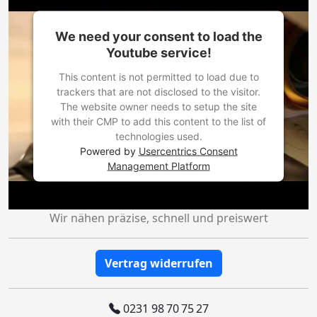
We need your consent to load the
Youtube service!
This content is not permitted to load due to
trackers that are not disclosed to the visitor.
The website owner needs to setup the site
with their CMP to add this content to the list of
technologies used.
Powered by
Usercentrics Consent
Management Platform
Wir nähen präzise, schnell und preiswert
Vertrag widerrufen
0231 98 70 75 27