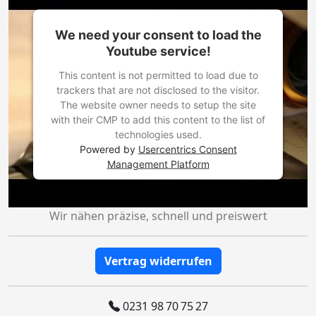
We need your consent to load the
Youtube service!
This content is not permitted to load due to
trackers that are not disclosed to the visitor.
The website owner needs to setup the site
with their CMP to add this content to the list of
technologies used.
Powered by
Usercentrics Consent
Management Platform
Wir nähen präzise, schnell und preiswert
Vertrag widerrufen
0231 98 70 75 27