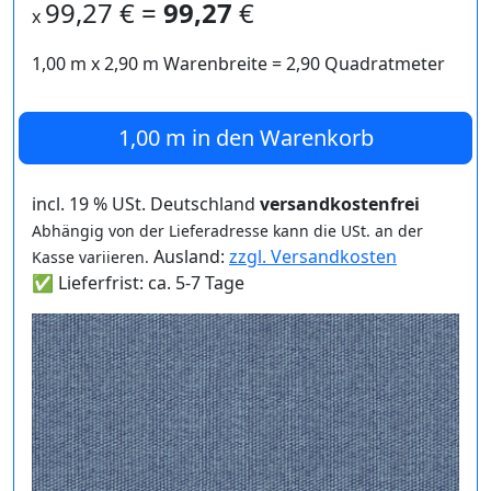
99,27
€ =
99,27
€
x
1,00 m
x
2,90
m Warenbreite =
2,90
Quadratmeter
1,00 m
in den Warenkorb
incl. 19 % USt. Deutschland
versandkostenfrei
Abhängig von der Lieferadresse kann die USt. an der
Ausland:
zzgl. Versandkosten
Kasse variieren.
✅ Lieferfrist: ca. 5-7 Tage