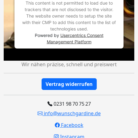
This content is not permitted to load due to
trackers that are not disclosed to the visitor.
The website owner needs to setup the site
with their CMP to add this content to the list of
technologies used.
Powered by
Usercentrics Consent
Management Platform
Wir nähen präzise, schnell und preiswert
Vertrag widerrufen
0231 98 70 75 27
info@wunschgardine.de
Facebook
Instagram