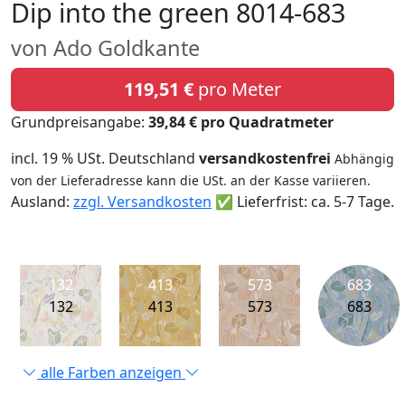
Dip into the green 8014-683
von Ado Goldkante
119,51 €
pro Meter
Grundpreisangabe:
39,84 € pro Quadratmeter
incl. 19 % USt. Deutschland
versandkostenfrei
Abhängig
von der Lieferadresse kann die USt. an der Kasse variieren.
Ausland:
zzgl. Versandkosten
✅ Lieferfrist: ca. 5-7 Tage.
132
413
573
683
132
413
573
683
alle Farben anzeigen