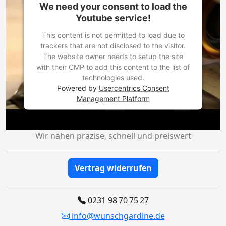
We need your consent to load the
Youtube service!
This content is not permitted to load due to
trackers that are not disclosed to the visitor.
The website owner needs to setup the site
with their CMP to add this content to the list of
technologies used.
Powered by
Usercentrics Consent
Management Platform
Wir nähen präzise, schnell und preiswert
Vertrag widerrufen
0231 98 70 75 27
info@wunschgardine.de