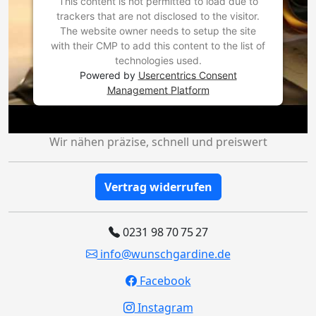
This content is not permitted to load due to
trackers that are not disclosed to the visitor.
The website owner needs to setup the site
with their CMP to add this content to the list of
technologies used.
Powered by
Usercentrics Consent
Management Platform
Wir nähen präzise, schnell und preiswert
Vertrag widerrufen
0231 98 70 75 27
info@wunschgardine.de
Facebook
Instagram