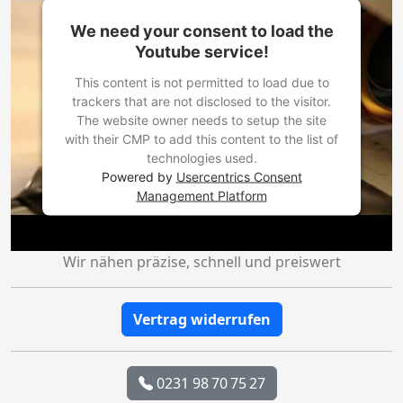
We need your consent to load the
Youtube service!
This content is not permitted to load due to
trackers that are not disclosed to the visitor.
The website owner needs to setup the site
with their CMP to add this content to the list of
technologies used.
Powered by
Usercentrics Consent
Management Platform
Wir nähen präzise, schnell und preiswert
Vertrag widerrufen
0231 98 70 75 27