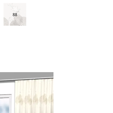
88
88