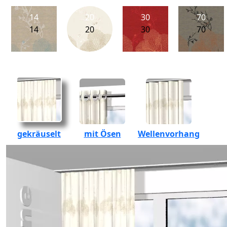
14
20
30
70
14
20
30
70
gekräuselt
mit Ösen
Wellenvorhang