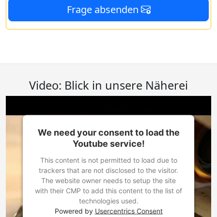
Frage absenden
Video: Blick in unsere Näherei
We need your consent to load the
Youtube service!
This content is not permitted to load due to
trackers that are not disclosed to the visitor.
The website owner needs to setup the site
with their CMP to add this content to the list of
technologies used.
Powered by
Usercentrics Consent