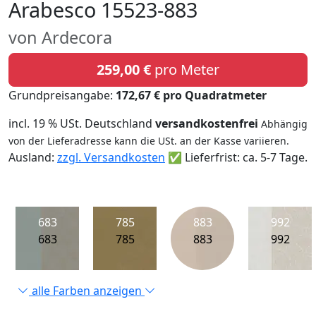
Arabesco 15523-883
von Ardecora
259,00 €
pro Meter
Grundpreisangabe:
172,67 € pro Quadratmeter
incl. 19 % USt. Deutschland
versandkostenfrei
Abhängig
von der Lieferadresse kann die USt. an der Kasse variieren.
Ausland:
zzgl. Versandkosten
✅ Lieferfrist: ca. 5-7 Tage.
683
785
883
992
683
785
883
992
alle Farben anzeigen