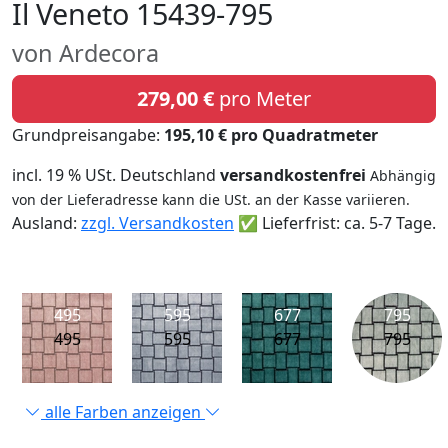
Il Veneto 15439-795
von Ardecora
279,00 €
pro Meter
Grundpreisangabe:
195,10 € pro Quadratmeter
incl. 19 % USt. Deutschland
versandkostenfrei
Abhängig
von der Lieferadresse kann die USt. an der Kasse variieren.
Ausland:
zzgl. Versandkosten
✅ Lieferfrist: ca. 5-7 Tage.
495
595
677
795
495
595
677
795
alle Farben anzeigen