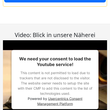
Video: Blick in unsere Näherei
We need your consent to load the
Youtube service!
This content is not permitted to load due to
trackers that are not disclosed to the visitor.
The website owner needs to setup the site
with their CMP to add this content to the list of
technologies used.
Powered by
Usercentrics Consent
Management Platform