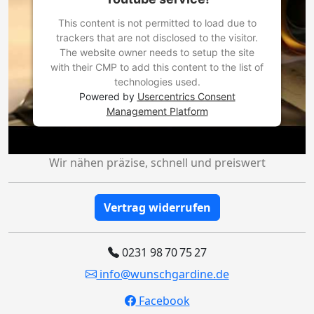
This content is not permitted to load due to
trackers that are not disclosed to the visitor.
The website owner needs to setup the site
with their CMP to add this content to the list of
technologies used.
Powered by
Usercentrics Consent
Management Platform
Wir nähen präzise, schnell und preiswert
Vertrag widerrufen
0231 98 70 75 27
info@wunschgardine.de
Facebook