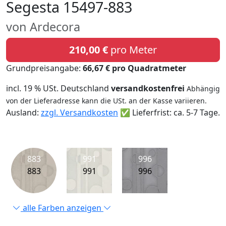
Segesta 15497-883
von Ardecora
210,00 €
pro Meter
Grundpreisangabe:
66,67 € pro Quadratmeter
incl. 19 % USt. Deutschland
versandkostenfrei
Abhängig
von der Lieferadresse kann die USt. an der Kasse variieren.
Ausland:
zzgl. Versandkosten
✅ Lieferfrist: ca. 5-7 Tage.
883
991
996
883
991
996
alle Farben anzeigen