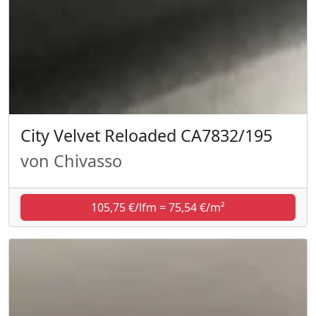
City Velvet Reloaded CA7832/195
von Chivasso
105,75 €/lfm = 75,54 €/m²