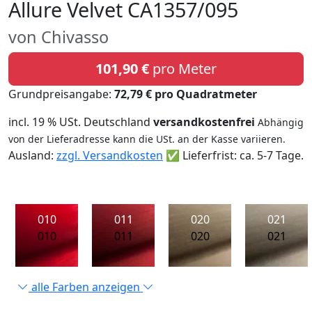
Allure Velvet CA1357/095
von Chivasso
101,90 €
pro Meter
Grundpreisangabe:
72,79 € pro Quadratmeter
incl. 19 % USt. Deutschland
versandkostenfrei
Abhängig
von der Lieferadresse kann die USt. an der Kasse variieren.
Ausland:
zzgl. Versandkosten
✅ Lieferfrist: ca. 5-7 Tage.
010
011
020
021
010
011
020
021
alle Farben anzeigen