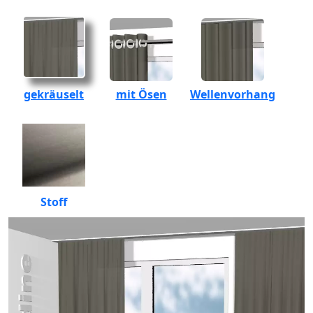
gekräuselt
mit Ösen
Wellenvorhang
Stoff