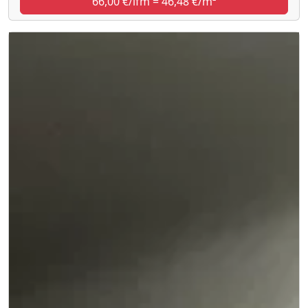
66,00 €/lfm = 46,48 €/m²