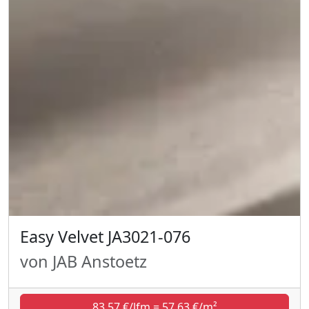
Easy Velvet JA3021-076
von JAB Anstoetz
83,57 €/lfm = 57,63 €/m²