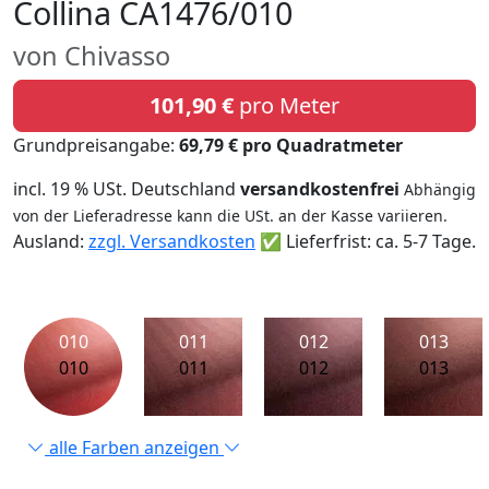
Collina CA1476/010
von Chivasso
101,90 €
pro Meter
Grundpreisangabe:
69,79 € pro Quadratmeter
incl. 19 % USt. Deutschland
versandkostenfrei
Abhängig
von der Lieferadresse kann die USt. an der Kasse variieren.
Ausland:
zzgl. Versandkosten
✅ Lieferfrist: ca. 5-7 Tage.
010
011
012
013
010
011
012
013
alle Farben anzeigen