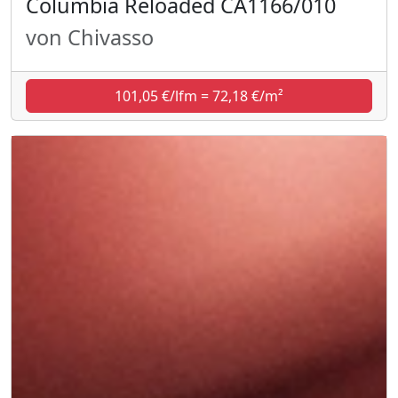
Columbia Reloaded CA1166/010
von Chivasso
101,05 €/lfm = 72,18 €/m²