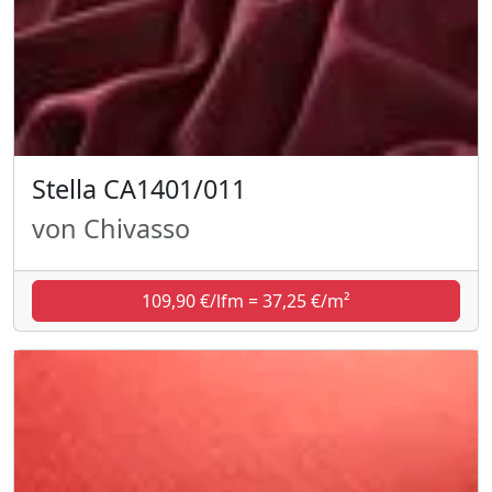
Stella CA1401/011
von Chivasso
109,90 €/lfm = 37,25 €/m²