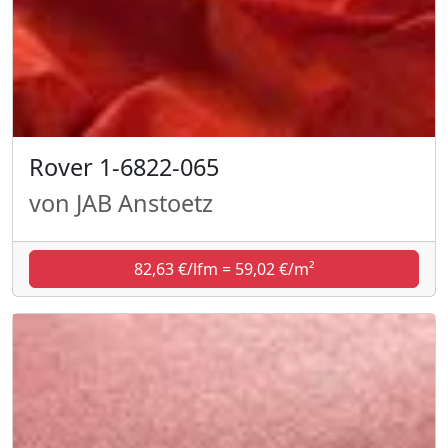
Rover 1-6822-065
von JAB Anstoetz
82,63 €/lfm = 59,02 €/m²