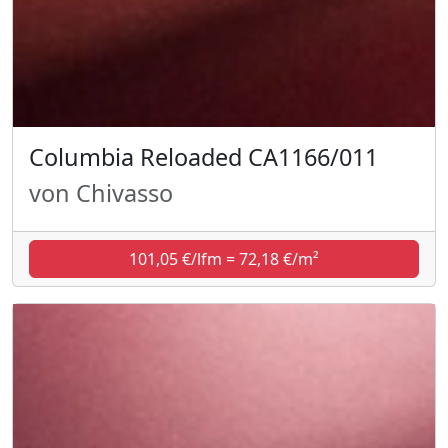
Columbia Reloaded CA1166/011
von Chivasso
101,05 €/lfm = 72,18 €/m²