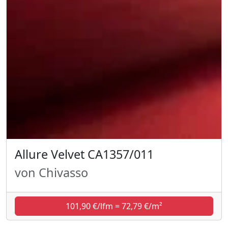
Allure Velvet CA1357/011
von Chivasso
101,90 €/lfm = 72,79 €/m²