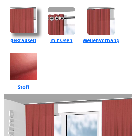
gekräuselt
mit Ösen
Wellenvorhang
Stoff