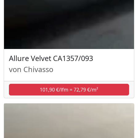
Allure Velvet CA1357/093
von Chivasso
101,90 €/lfm = 72,79 €/m²