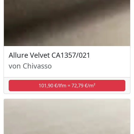
Allure Velvet CA1357/021
von Chivasso
101,90 €/lfm = 72,79 €/m²