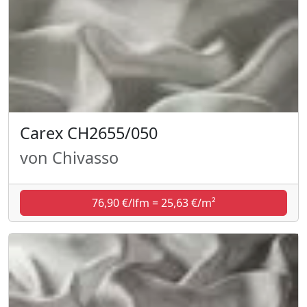
Carex CH2655/050
von Chivasso
76,90 €/lfm = 25,63 €/m²