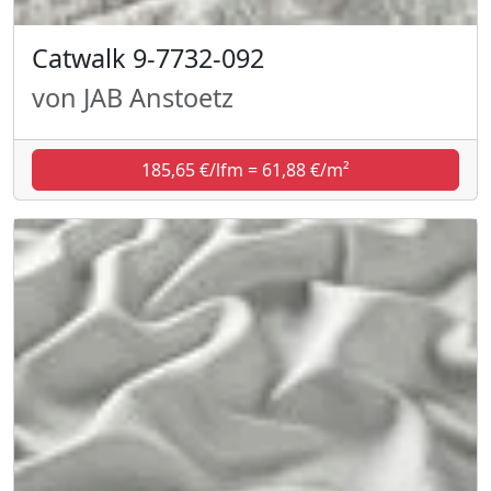
Catwalk 9-7732-092
von JAB Anstoetz
185,65 €/lfm = 61,88 €/m²