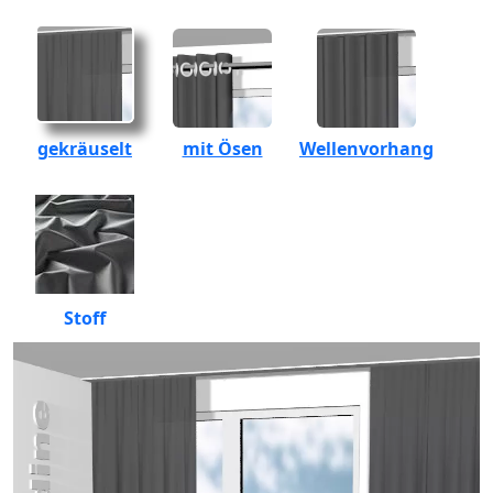
gekräuselt
mit Ösen
Wellenvorhang
Stoff