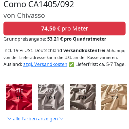
Como CA1405/092
von Chivasso
74,50 €
pro Meter
Grundpreisangabe:
53,21 € pro Quadratmeter
incl. 19 % USt. Deutschland
versandkostenfrei
Abhängig
von der Lieferadresse kann die USt. an der Kasse variieren.
Ausland:
zzgl. Versandkosten
✅ Lieferfrist: ca. 5-7 Tage.
010
020
021
022
010
020
021
022
alle Farben anzeigen