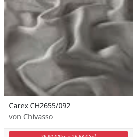
Carex CH2655/092
von Chivasso
76,90 €/lfm = 25,63 €/m²